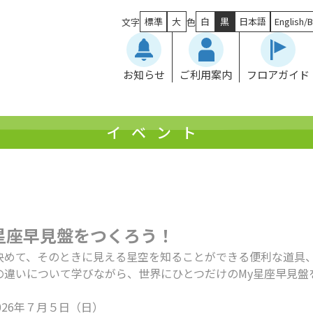
標準
大
白
黒
日本語
English/B
文字
色
お知らせ
ご利用案内
フロアガイド
イベント
星座早見盤をつくろう！
決めて、そのときに見える星空を知ることができる便利な道具、
の違いについて学びながら、世界にひとつだけのMy星座早見盤
026年７月５日（日）