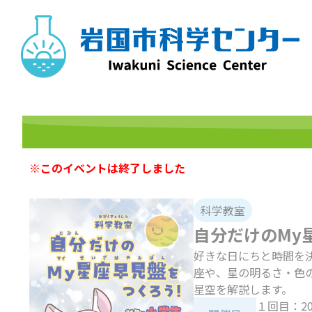
Skip
to
content
※このイベントは終了しました
科学教室
自分だけのMy
好きな日にちと時間を
座や、星の明るさ・色
星空を解説します。
１回目：2