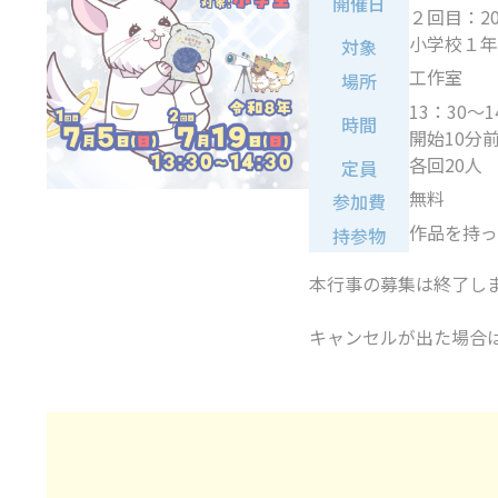
開催日
２回目：2
小学校１
対象
工作室
場所
13：30～1
時間
開始10分
各回20人
定員
無料
参加費
作品を持っ
持参物
本行事の募集は終了し
キャンセルが出た場合