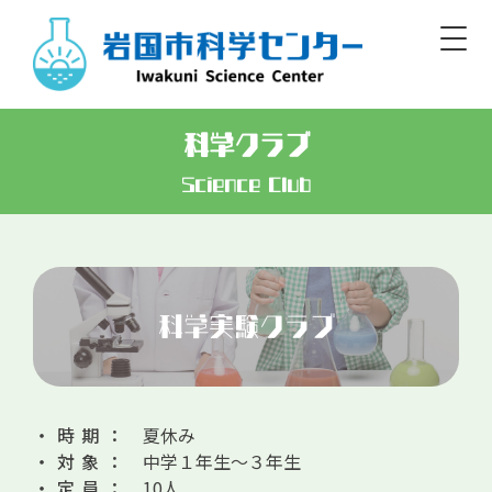
Skip
to
content
Iwakuni Municipal Science Center
科学クラブ
開館／9:00～17:00 休館／毎週月曜
Science Club
日本語
English/Basic Info
English
한글
簡体
繁體
標準
大
白
黒
文字
色
科学実験クラブ
・時期：
夏休み
・対象：
中学１年生～３年生
・定員：
10人