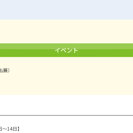
イベント
ース出展）
～14日】