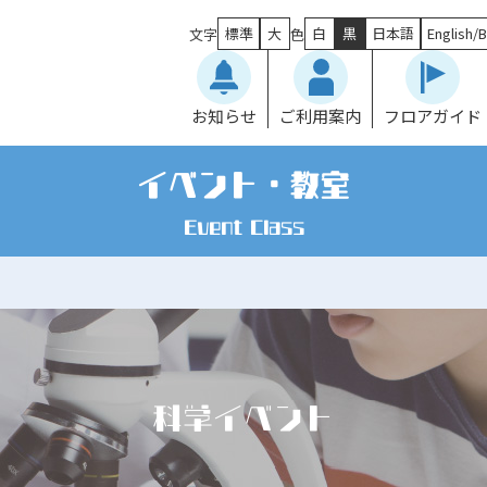
標準
大
白
黒
日本語
English/B
文字
色
お知らせ
ご利用案内
フロアガイド
イベント・教室
Event Class
科学イベント