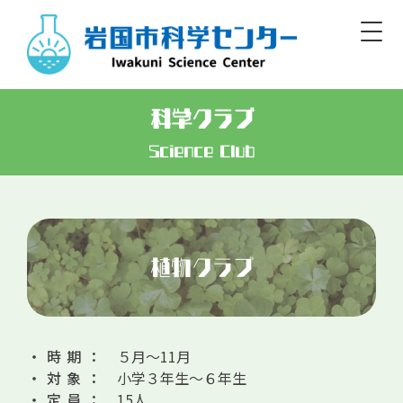
Skip
to
content
Iwakuni Municipal Science Center
科学クラブ
開館／9:00～17:00 休館／毎週月曜
Science Club
日本語
English/Basic Info
English
한글
簡体
繁體
標準
大
白
黒
文字
色
植物クラブ
・時期：
５月～11月
・対象：
小学３年生～６年生
・定員：
15人