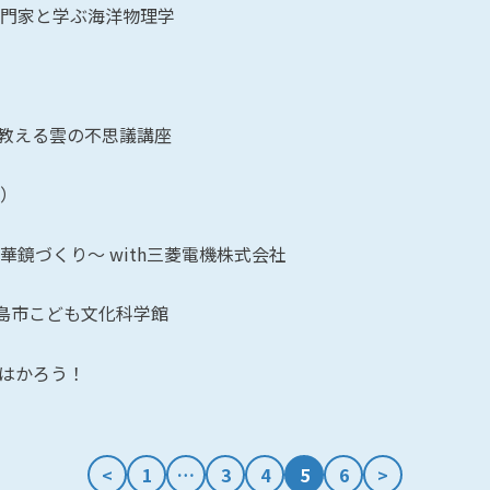
門家と学ぶ海洋物理学
が教える雲の不思議講座
）
鏡づくり～ with三菱電機株式会社
 広島市こども文化科学館
はかろう！
<
1
…
3
4
5
6
>