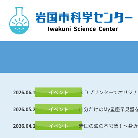
Skip
to
content
2026.06.16
イベント
３Ｄプリンターでオリジナ
2026.05.27
イベント
自分だけのMy星座早見盤
2026.04.29
イベント
岩国の海の不思議！～身近