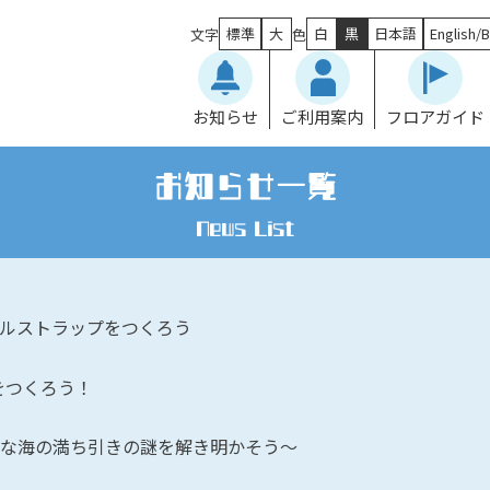
標準
大
白
黒
日本語
English/B
文字
色
お知らせ
ご利用案内
フロアガイド
お知らせ一覧
News List
ルストラップをつくろう
をつくろう！
な海の満ち引きの謎を解き明かそう～