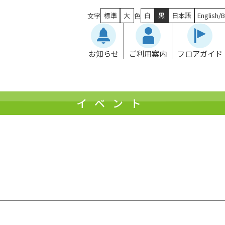
標準
大
白
黒
日本語
English/B
文字
色
お知らせ
ご利用案内
フロアガイド
イベント