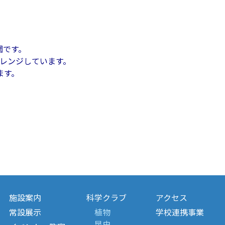
団です。
ャレンジしています。
ます。
施設案内
科学クラブ
アクセス
常設展示
植物
学校連携事業
昆虫