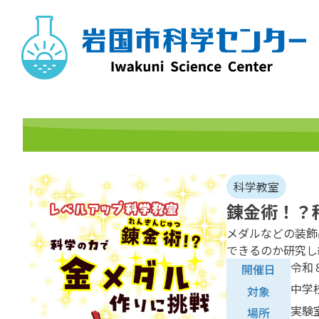
Skip
to
content
科学教室
錬金術！？
メダルなどの装飾
できるのか研究し
令和
開催日
中学
対象
実験
場所