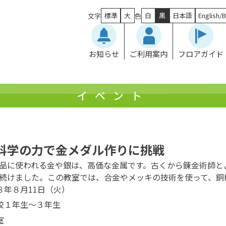
標準
大
白
黒
日本語
English/B
文字
色
お知らせ
ご利用案内
フロアガイド
イベント
科学の力で金メダル作りに挑戦
品に使われる金や銀は、高価な金属です。古くから錬金術師と
続けました。この教室では、合金やメッキの技術を使って、銅
８年８月11日（火）
校１年生～３年生
室