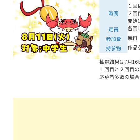
１回目
時間
２回目
開始
各回1
定員
無料
参加費
作品
持参物
抽選結果は7月1
１回目と２回目の
応募者多数の場合