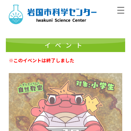
Skip
to
content
Iwakuni Municipal Science Center
開館／9:00～17:00 休館／毎週月曜
イベント
※このイベントは終了しました
日本語
English/Basic Info
English
한글
簡体
繁體
標準
大
白
黒
文字
色