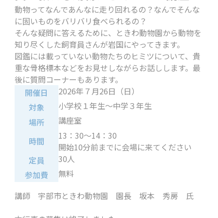
動物ってなんであんなに走り回れるの？なんでそんな
に固いものをバリバリ食べられるの？
そんな疑問に答えるために、ときわ動物園から動物を
知り尽くした飼育員さんが岩国にやってきます。
図鑑には載っていない動物たちのヒミツについて、貴
重な骨格標本などをお見せしながらお話しします。最
後に質問コーナーもあります。
2026年７月26日（日）
開催日
小学校１年生～中学３年生
対象
講座室
場所
13：30～14：30
時間
開始10分前までに会場に来てください
30人
定員
無料
参加費
講師 宇部市ときわ動物園 園長 坂本 秀房 氏