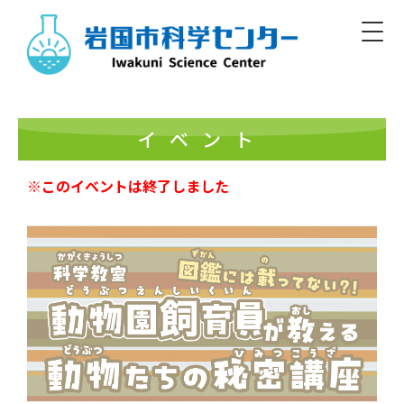
Skip
to
content
Iwakuni Municipal Science Center
開館／9:00～17:00 休館／毎週月曜
イベント
※このイベントは終了しました
日本語
English/Basic Info
English
한글
簡体
繁體
標準
大
白
黒
文字
色