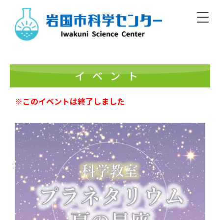
Skip
to
content
Iwakuni Municipal Science Center
開館／9:00～17:00 休館／毎週月曜
イベント
※このイベントは終了しました
日本語
English/Basic Info
English
한글
簡体
繁體
標準
大
白
黒
文字
色