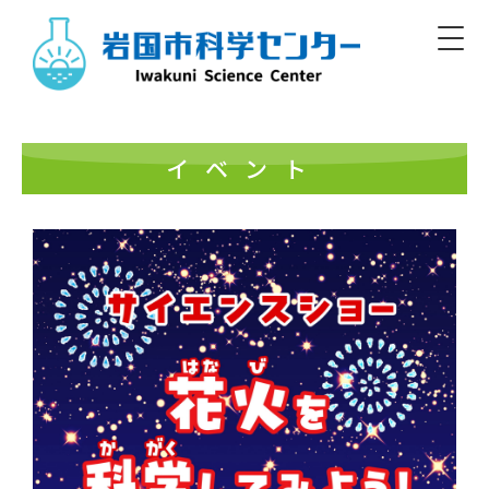
Skip
to
content
Iwakuni Municipal Science Center
開館／9:00～17:00 休館／毎週月曜
イベント
日本語
English/Basic Info
English
한글
簡体
繁體
標準
大
白
黒
文字
色