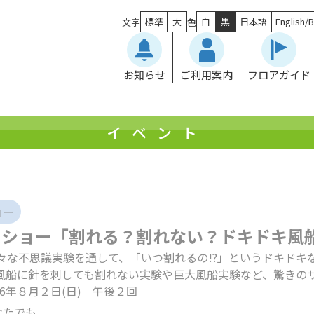
標準
大
白
黒
日本語
English/B
文字
色
お知らせ
ご利用案内
フロアガイド
イベント
ョー
スショー「割れる？割れない？ドキドキ風
々な不思議実験を通して、「いつ割れるの!?」というドキドキ
風船に針を刺しても割れない実験や巨大風船実験など、驚きの
26年８月２日(日) 午後２回
なたでも