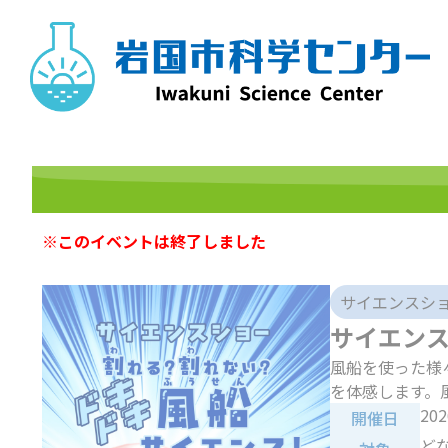
Skip
to
content
※このイベントは終了しました
サイエンスシ
サイエン
風船を使った様
を体感します。
20
開催日
ど