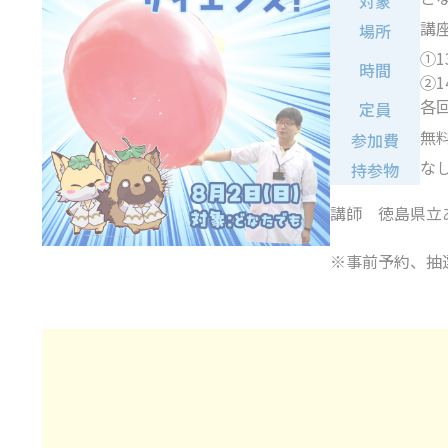
対象
講
場所
①1
時間
②1
各
定員
無
参加費
な
持参物
講師 徳島県立
※事前予約、抽