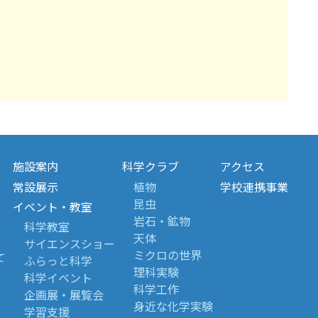
施設案内
科学クラブ
アクセス
常設展示
植物
学校連携事業
昆虫
イベント・教室
岩石・鉱物
科学教室
天体
サイエンスショー
ミクロの世界
て
ふらっと科学
理科実験
科学イベント
科学工作
企画展・展覧会
身近な化学実験
学習支援