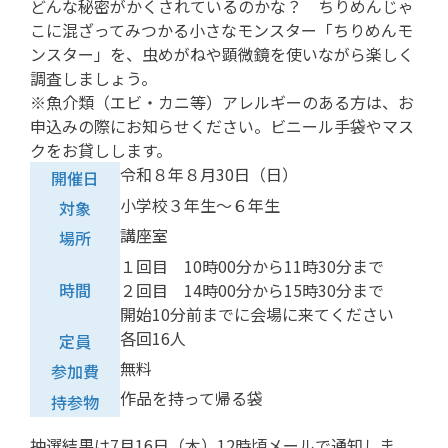
どんな秘密がかくされているのかな？ ちりめんじゃ
こに混ざってみつかる小さなモンスター「ちりめんモ
ンスター」を、虫めがねや顕微鏡を使いながら楽しく
調査しましょう。
※魚介類（エビ・カニ等）アレルギーのある方は、お
申込みの際にお知らせください。ビニール手袋やマス
クをお貸しします。
令和８年８月30日（日）
開催日
小学校３年生～６年生
対象
講座室
場所
１回目 10時00分から11時30分まで
時間
２回目 14時00分から15時30分まで
開始10分前までに会場に来てください
各回16人
定員
無料
参加費
作品を持って帰る袋
持参物
抽選結果は7月16日（木）12時頃メールで通知しま