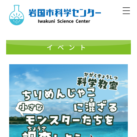
Skip
to
content
Iwakuni Municipal Science Center
開館／9:00～17:00 休館／毎週月曜
イベント
日本語
English/Basic Info
English
한글
簡体
繁體
標準
大
白
黒
文字
色