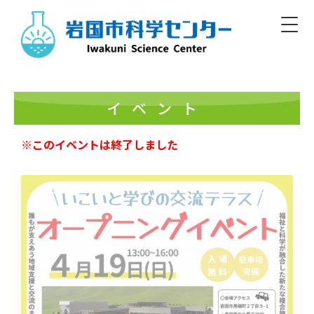
Skip
to
content
Iwakuni Municipal Science Center
開館／9:00～17:00 休館／毎週月曜
イベント
※このイベントは終了しました
日本語
English/Basic Info
English
한글
簡体
繁體
標準
大
白
黒
文字
色