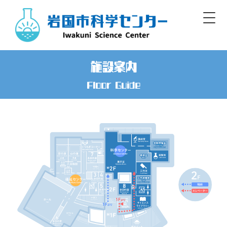
Skip
to
content
Iwakuni Municipal Science Center
施設案内
開館／9:00～17:00 休館／毎週月曜
Floor Guide
日本語
English/Basic Info
English
한글
簡体
繁體
標準
大
白
黒
文字
色