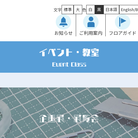
標準
大
白
黒
日本語
English/B
文字
色
お知らせ
ご利用案内
フロアガイド
イベント・教室
Event Class
企画展・展覧会