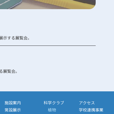
展示する展覧会。
る展覧会。
施設案内
科学クラブ
アクセス
常設展示
植物
学校連携事業